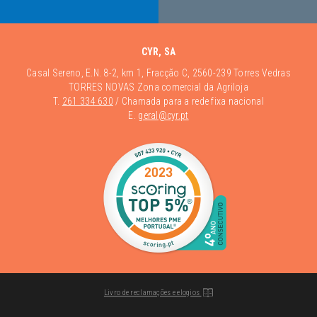
CYR, SA
Casal Sereno, E.N. 8-2, km 1, Fracção C, 2560-239 Torres Vedras
TORRES NOVAS Zona comercial da Agriloja
T.
261 334 630
/ Chamada para a rede fixa nacional
E.
geral@cyr.pt
Livro de reclamações e elogios