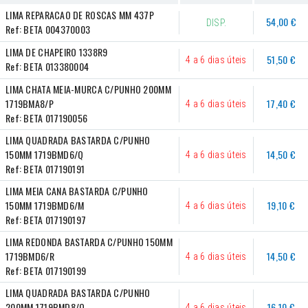
LIMA REPARACAO DE ROSCAS MM 437P
54,00 €
DISP.
Ref:
BETA 004370003
LIMA DE CHAPEIRO 1338R9
51,50 €
4 a 6 dias úteis
Ref:
BETA 013380004
LIMA CHATA MEIA-MURCA C/PUNHO 200MM 
1719BMA8/P
17,40 €
4 a 6 dias úteis
Ref:
BETA 017190056
LIMA QUADRADA BASTARDA C/PUNHO 
150MM 1719BMD6/Q
14,50 €
4 a 6 dias úteis
Ref:
BETA 017190191
LIMA MEIA CANA BASTARDA C/PUNHO 
150MM 1719BMD6/M
19,10 €
4 a 6 dias úteis
Ref:
BETA 017190197
LIMA REDONDA BASTARDA C/PUNHO 150MM 
1719BMD6/R
14,50 €
4 a 6 dias úteis
Ref:
BETA 017190199
LIMA QUADRADA BASTARDA C/PUNHO 
200MM 1719BMD8/Q
16,10 €
4 a 6 dias úteis