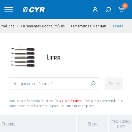
0
Toggle
navigation
Produtos
Ferramentas e consumíveis
Ferramentas Manuais
Limas
Limas
25
Nota: Se a informação de stock for
4 a 6 dias úteis
, faça a sua encomenda que
contatamos de volta se for impossível cumprir esse prazo.
Preço público
Produto
Stock
(S/ IVA)