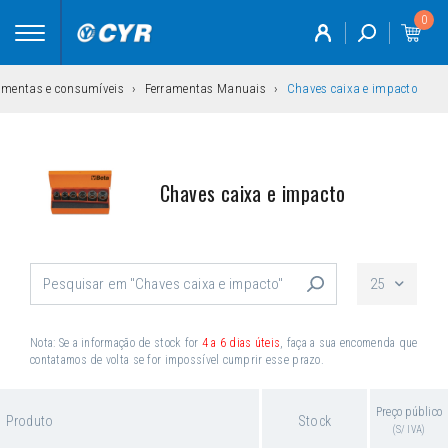
0
Toggle
navigation
amentas e consumíveis
Ferramentas Manuais
Chaves caixa e impacto
Chaves caixa e impacto
25
Nota: Se a informação de stock for
4 a 6 dias úteis
, faça a sua encomenda que
contatamos de volta se for impossível cumprir esse prazo.
Preço público
Produto
Stock
(S/ IVA)