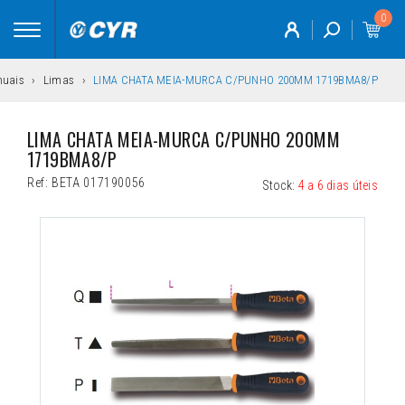
0
Toggle
navigation
nuais
Limas
LIMA CHATA MEIA-MURCA C/PUNHO 200MM 1719BMA8/P
LIMA CHATA MEIA-MURCA C/PUNHO 200MM 
1719BMA8/P
Ref:
BETA 017190056
Stock:
4 a 6 dias úteis