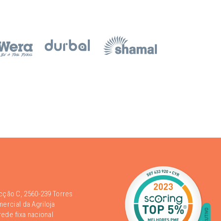
acção C, 2560-239 Torres
rcial da Agriloja
ede fixa nacional