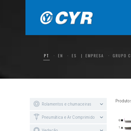
PT
EN
ES
EMPRESA
GRUPO 
Produto
Rolamentos e chumaceiras
Pneumática e Ar Comprimido
Vedação