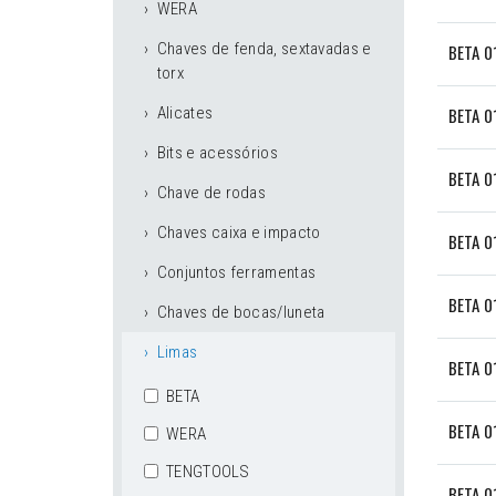
WERA
Chaves de fenda, sextavadas e
BETA 0
torx
Alicates
BETA 0
Bits e acessórios
BETA 0
Chave de rodas
Chaves caixa e impacto
BETA 0
Conjuntos ferramentas
BETA 0
Chaves de bocas/luneta
Limas
BETA 
BETA
BETA 0
WERA
TENGTOOLS
BETA 