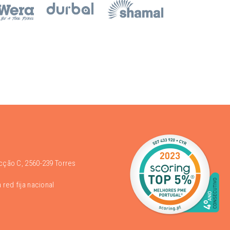
acção C, 2560-239 Torres
 red fija nacional