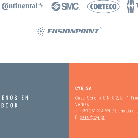
CYR, SA
UENOS EN
Casal Sereno, E.N. 8-2, km 1, Fr
EBOOK
Vedras
T.
+351 261 334 630
/ Llamada a la
E.
geral@cyr.pt