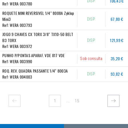
106,43 €
DISP.
Ref:
WERA 003780
ROQUETE MINI REVERSIVEL 1/4" 8008A Zyklop 
Mini3
67,80 €
DISP.
Ref:
WERA 003793
JOGO 9 CHAVES CX TORX 3/8" TX10-50 BELT 
B3 TORX
121,99 €
DISP.
Ref:
WERA 003972
PUNHO P/PONTAS APARAF. VDE 817 VDE
35,20 €
Sob consulta
Ref:
WERA 003990
ROQ. REV. QUADRA PASSANTE 1/4" 8003A
93,82 €
DISP.
Ref:
WERA 004003
...
15