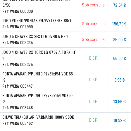
6/50
72,84 €
Sob consulta
Ref:
WERA 000330
JOGO PUNHO/PONTAS PH/PZ/TX/HEX 88/1
156,79 €
Sob consulta
Ref:
WERA 002990
JOGO 5 CHAVES CX SEXT LG 8740 A HF 1
85,00 €
Sob consulta
Ref:
WERA 003345
JOGO 4 CHAVES CX TORX LG 8767 A TORX HF 
1
66,33 €
DISP.
Ref:
WERA 003375
PONTA APARAF. P/PUNHO PZ/S1x154 VDE 65 
iS
9,96 €
DISP.
Ref:
WERA 003447
PONTA APARAF. P/PUNHO PZ/S2x154 VDE 65 
iS
13,56 €
DISP.
Ref:
WERA 003448
CHAVE TRIANGULAR P/ARMARIO 1000V 98DK
10,92 €
DISP.
Ref:
WERA 003462