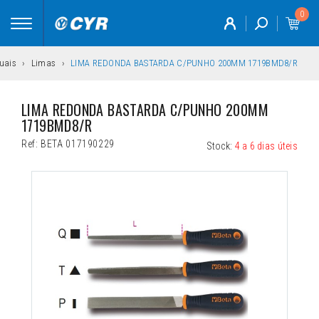
0
Toggle
navigation
uais
Limas
LIMA REDONDA BASTARDA C/PUNHO 200MM 1719BMD8/R
LIMA REDONDA BASTARDA C/PUNHO 200MM 
1719BMD8/R
Ref:
BETA 017190229
Stock:
4 a 6 dias úteis