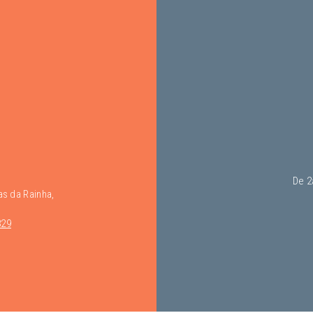
De 2a
as da Rainha,
829