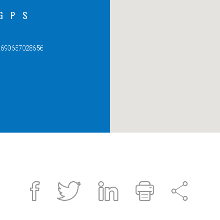
GPS
2690657028656
Facebook
Twitter
Linked
Imprimir
Part
in