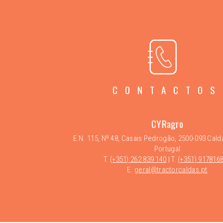
CONTACTOS
CYRagro
E.N. 115, Nº 48, Casais Pedrogão, 2500-093 Cald
Portugal
T.
(+351) 262 839 140
| T.
(+351) 917816
E.
geral@tractorcaldas.pt