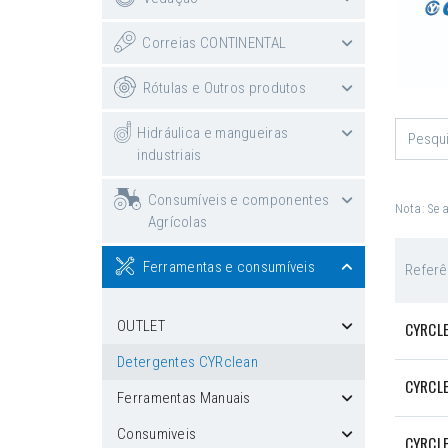
Correias CONTINENTAL
Rótulas e Outros produtos
Hidráulica e mangueiras
industriais
Consumíveis e componentes
Nota: Se 
Agrícolas
Ferramentas e consumíveis
Referê
OUTLET
CYRCL
Detergentes CYRclean
CYRCL
Ferramentas Manuais
Consumiveis
CYRCL