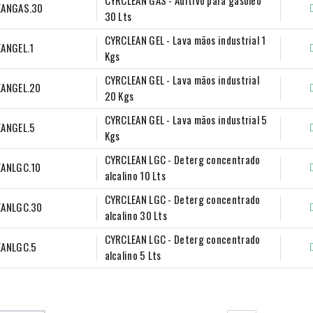
CYRCLEAN GAS - Aditivo para gasoleo 
EANGAS.30
30 Lts
CYRCLEAN GEL - Lava mãos industrial 1 
ANGEL.1
Kgs
CYRCLEAN GEL - Lava mãos industrial 
EANGEL.20
20 Kgs
CYRCLEAN GEL - Lava mãos industrial 5 
ANGEL.5
Kgs
CYRCLEAN LGC - Deterg concentrado 
EANLGC.10
alcalino 10 Lts
CYRCLEAN LGC - Deterg concentrado 
EANLGC.30
alcalino 30 Lts
CYRCLEAN LGC - Deterg concentrado 
EANLGC.5
alcalino 5 Lts