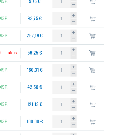
9,75 €
DISP.
93,75 €
DISP.
267,19 €
DISP.
56,25 €
dias úteis
160,31 €
DISP.
42,50 €
DISP.
121,13 €
DISP.
100,00 €
DISP.