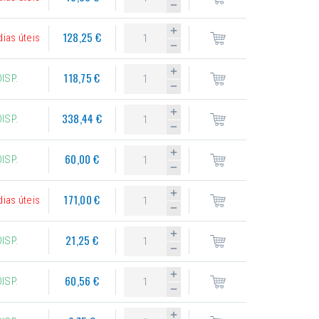
128,25 €
dias úteis
118,75 €
DISP.
338,44 €
DISP.
60,00 €
DISP.
171,00 €
dias úteis
21,25 €
DISP.
60,56 €
DISP.