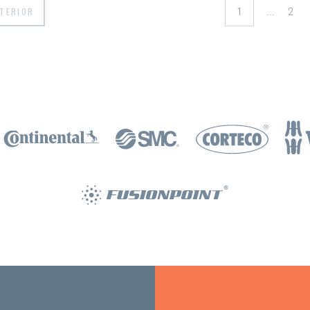
...
TERIOR
2