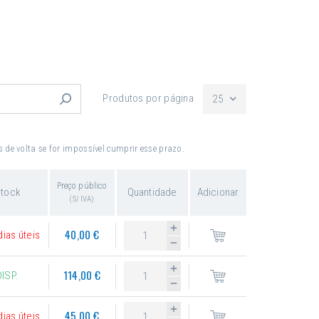
Produtos por página
25
de volta se for impossível cumprir esse prazo.
Preço público
tock
Quantidade
Adicionar
(S/ IVA)
40,00 €
dias úteis
114,00 €
DISP.
45,00 €
dias úteis