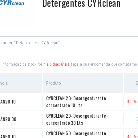
Detergentes CYRclean
a informação de stock for
4 a 6 dias úteis
, faça a sua encomenda que contatamos 
ncia
Produto
S
CYRCLEAN 20- Desengordurante 
EAN20.10
4 a 6 
concentrado 10 Lts
CYRCLEAN 20- Desengordurante 
EAN20.30
concentrado 30 Lts
CYRCLEAN 50- Desengordurante 
EAN50.10
4 a 6 