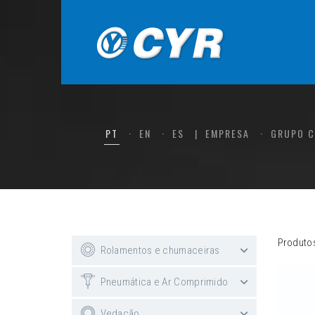
PT
EN
ES
EMPRESA
GRUPO 
Produto
Rolamentos e chumaceiras
Pneumática e Ar Comprimido
Vedação