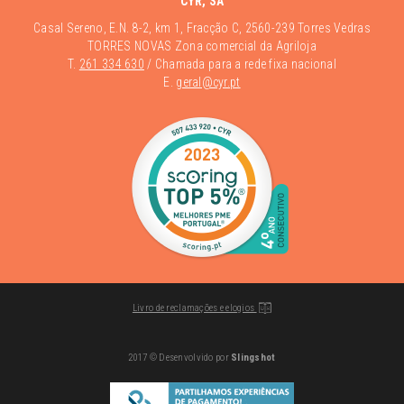
CYR, SA
Casal Sereno, E.N. 8-2, km 1, Fracção C, 2560-239 Torres Vedras
TORRES NOVAS Zona comercial da Agriloja
T.
261 334 630
/ Chamada para a rede fixa nacional
E.
geral@cyr.pt
Livro de reclamações e elogios
2017 © Desenvolvido por
Slingshot