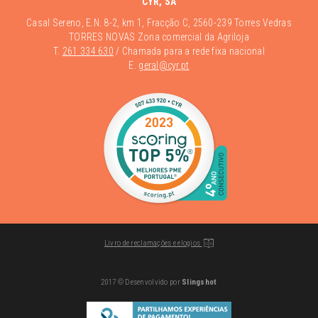
CYR, SA
Casal Sereno, E.N. 8-2, km 1, Fracção C, 2560-239 Torres Vedras
TORRES NOVAS Zona comercial da Agriloja
T.
261 334 630
/ Chamada para a rede fixa nacional
E.
geral@cyr.pt
Livro de reclamações e elogios
2017 © Desenvolvido por
Slingshot