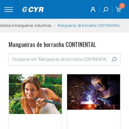
0
Toggle
navigation
ráulica e mangueiras industriais
Mangueiras de borracha CONTINENTAL
Mangueiras de borracha CONTINENTAL