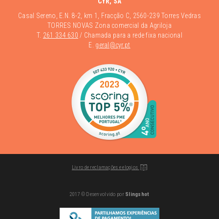
CYR, SA
Casal Sereno, E.N. 8-2, km 1, Fracção C, 2560-239 Torres Vedras
TORRES NOVAS Zona comercial da Agriloja
T.
261 334 630
/ Chamada para a rede fixa nacional
E.
geral@cyr.pt
Livro de reclamações e elogios
2017 © Desenvolvido por
Slingshot