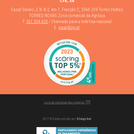
CYR, SA
Casal Sereno, E.N. 8-2, km 1, Fracção C, 2560-239 Torres Vedras
TORRES NOVAS Zona comercial da Agriloja
T.
261 334 630
/ Chamada para a rede fixa nacional
E.
geral@cyr.pt
Livro de reclamações e elogios
2017 © Desenvolvido por
Slingshot