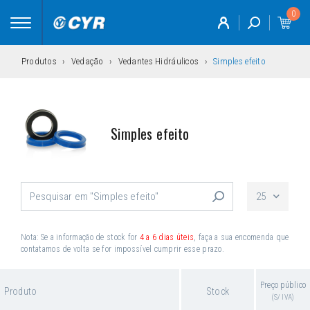
0
Toggle
navigation
Produtos
Vedação
Vedantes Hidráulicos
Simples efeito
Simples efeito
25
Nota: Se a informação de stock for
4 a 6 dias úteis
, faça a sua encomenda que
contatamos de volta se for impossível cumprir esse prazo.
Preço público
Produto
Stock
(S/ IVA)