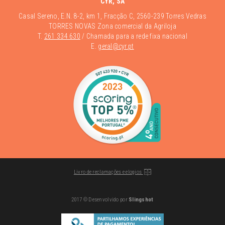
CYR, SA
Casal Sereno, E.N. 8-2, km 1, Fracção C, 2560-239 Torres Vedras
TORRES NOVAS Zona comercial da Agriloja
T.
261 334 630
/ Chamada para a rede fixa nacional
E.
geral@cyr.pt
Livro de reclamações e elogios
2017 © Desenvolvido por
Slingshot