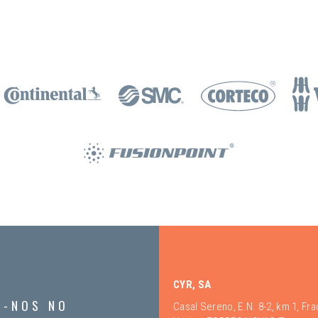
CYR, SA
A-NOS NO
Casal Sereno, E.N. 8-2, km 1, Fr