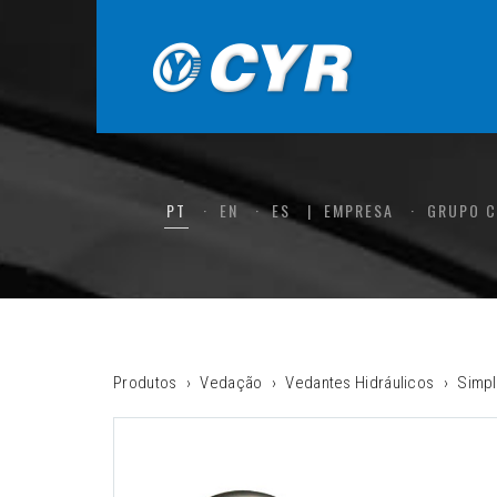
PT
EN
ES
EMPRESA
GRUPO 
Produtos
Vedação
Vedantes Hidráulicos
Simpl