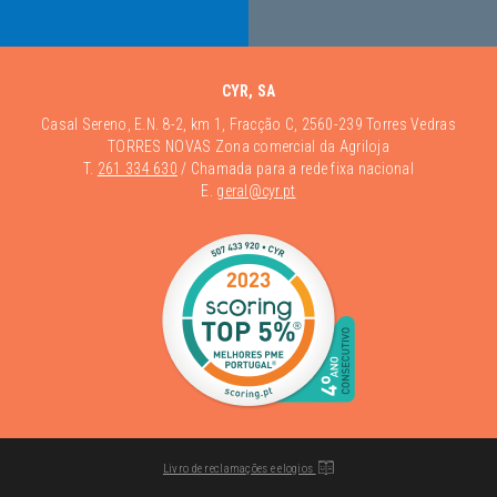
CYR, SA
Casal Sereno, E.N. 8-2, km 1, Fracção C, 2560-239 Torres Vedras
TORRES NOVAS Zona comercial da Agriloja
T.
261 334 630
/ Chamada para a rede fixa nacional
E.
geral@cyr.pt
Livro de reclamações e elogios