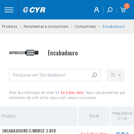
0
Toggle
navigation
Produtos
Ferramentas e consumíveis
Consumiveis
Encabadouro
Encabadouro
25
Nota: Se a informação de stock for
4 a 6 dias úteis
, faça a sua encomenda que
contatamos de volta se for impossível cumprir esse prazo.
Preço público
Produto
Stock
(S/ IVA)
ENCABADOURO C/MORCE 3-B18
18,45 €
4 a 6 dias úteis