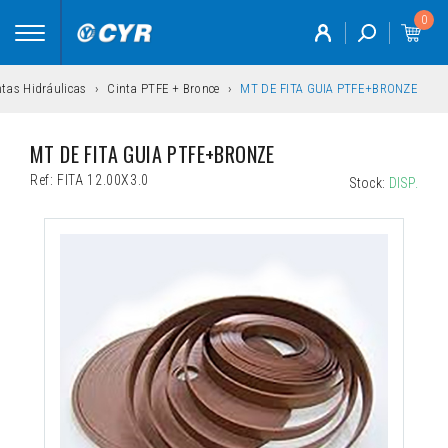
0
Toggle
navigation
tas Hidráulicas
Cinta PTFE + Bronce
MT DE FITA GUIA PTFE+BRONZE
MT DE FITA GUIA PTFE+BRONZE
Ref:
FITA 12.00X3.0
Stock:
DISP.