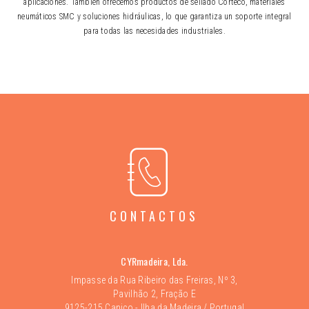
aplicaciones. También ofrecemos productos de sellado Corteco, materiales
neumáticos SMC y soluciones hidráulicas, lo que garantiza un soporte integral
para todas las necesidades industriales.
CONTACTOS
CYRmadeira, Lda.
Impasse da Rua Ribeiro das Freiras, Nº 3,
Pavilhão 2, Fração E
9125-215 Caniço - Ilha da Madeira / Portugal