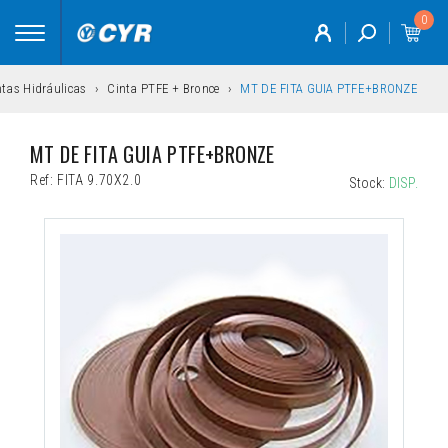
0
Toggle
navigation
tas Hidráulicas
Cinta PTFE + Bronce
MT DE FITA GUIA PTFE+BRONZE
MT DE FITA GUIA PTFE+BRONZE
Ref:
FITA 9.70X2.0
Stock:
DISP.