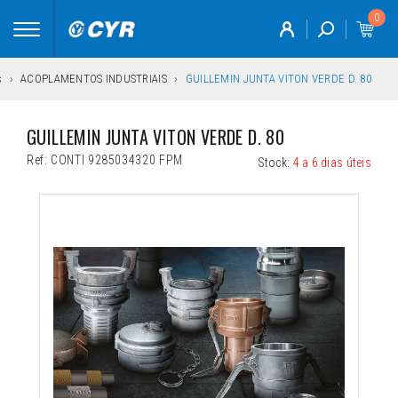
0
Toggle
navigation
s
ACOPLAMENTOS INDUSTRIAIS
GUILLEMIN JUNTA VITON VERDE D. 80
GUILLEMIN JUNTA VITON VERDE D. 80
Ref:
CONTI 9285034320 FPM
Stock:
4 a 6 dias úteis