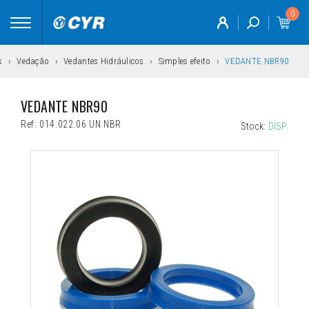
0
Toggle
navigation
s
Vedação
Vedantes Hidráulicos
Simples efeito
VEDANTE NBR90
VEDANTE NBR90
Ref:
014.022.06 UN NBR
Stock:
DISP.