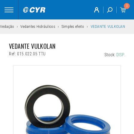
0
Toggle
navigation
Vedação
Vedantes Hidráulicos
Simples efeito
VEDANTE VULKOLAN
VEDANTE VULKOLAN
Ref:
015.022.05 TTU
Stock:
DISP.