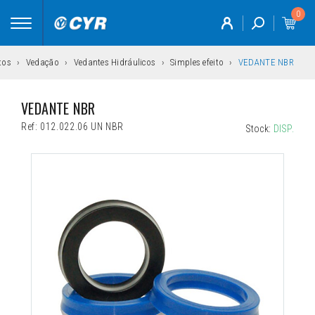
0
Toggle
navigation
tos
Vedação
Vedantes Hidráulicos
Simples efeito
VEDANTE NBR
VEDANTE NBR
Ref:
012.022.06 UN NBR
Stock:
DISP.