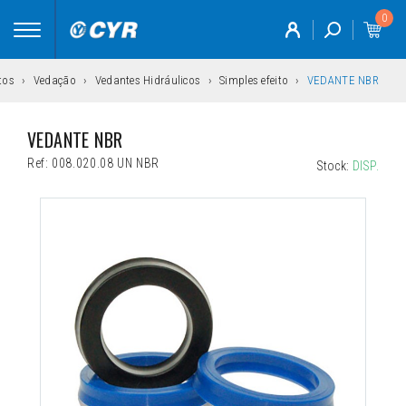
0
Toggle
navigation
tos
Vedação
Vedantes Hidráulicos
Simples efeito
VEDANTE NBR
VEDANTE NBR
Ref:
008.020.08 UN NBR
Stock:
DISP.