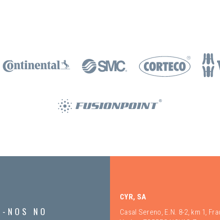
CYR, SA
A-NOS NO
Casal Sereno, E.N. 8-2, km 1, Fr