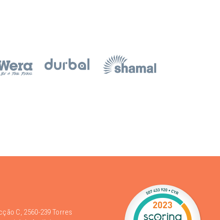
acção C, 2560-239 Torres