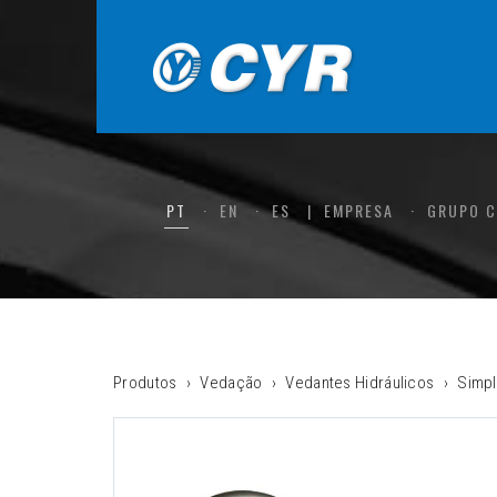
PT
EN
ES
EMPRESA
GRUPO 
Produtos
Vedação
Vedantes Hidráulicos
Simpl