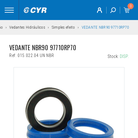
0
Toggle
navigation
ão
Vedantes Hidráulicos
Simples efeito
VEDANTE NBR90 97710RP70
VEDANTE NBR90 97710RP70
Ref:
015.022.04 UN NBR
Stock:
DISP.