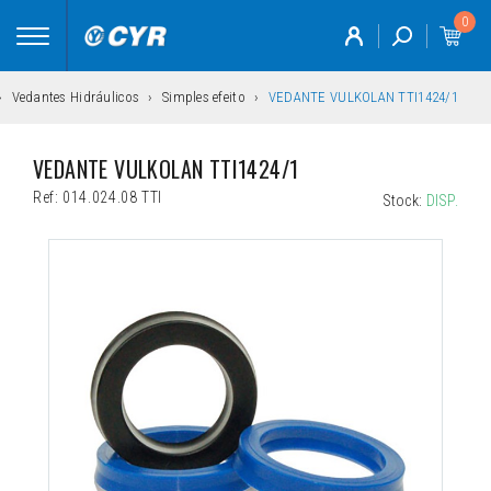
0
Toggle
navigation
Vedantes Hidráulicos
Simples efeito
VEDANTE VULKOLAN TTI1424/1
VEDANTE VULKOLAN TTI1424/1
Ref:
014.024.08 TTI
Stock:
DISP.