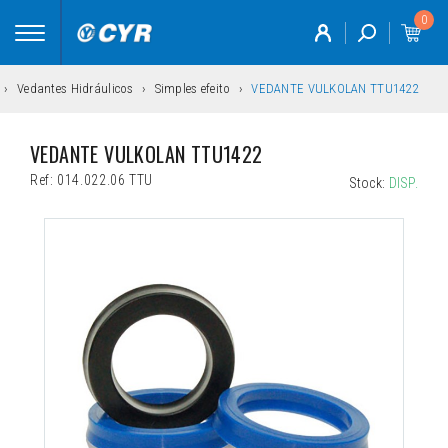
0
Toggle
navigation
Vedantes Hidráulicos
Simples efeito
VEDANTE VULKOLAN TTU1422
VEDANTE VULKOLAN TTU1422
Ref:
014.022.06 TTU
Stock:
DISP.