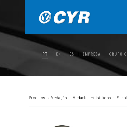
PT
EN
ES
EMPRESA
GRUPO 
Produtos
Vedação
Vedantes Hidráulicos
Simpl