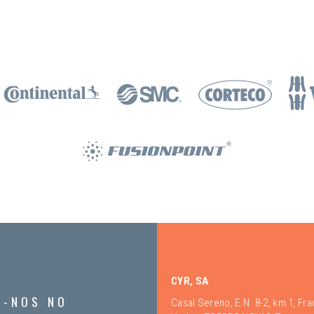
CYR, SA
A-NOS NO
Casal Sereno, E.N. 8-2, km 1, Fr