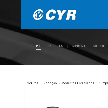
PT
EN
ES
EMPRESA
GRUPO 
Produtos
Vedação
Vedantes Hidráulicos
Simpl