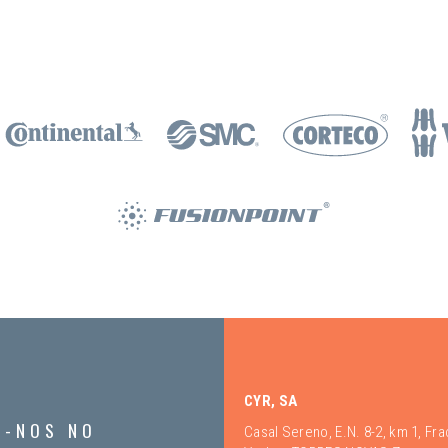
CYR, SA
A-NOS NO
Casal Sereno, E.N. 8-2, km 1, Fr