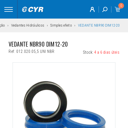
0
Toggle
navigation
ção
Vedantes Hidráulicos
Simples efeito
VEDANTE NBR90 DIM12-20
VEDANTE NBR90 DIM12-20
Ref:
012.020.05,5 UNI NBR
Stock:
4 a 6 dias úteis