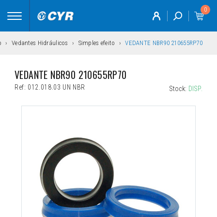
0
Toggle
navigation
o
Vedantes Hidráulicos
Simples efeito
VEDANTE NBR90 210655RP70
VEDANTE NBR90 210655RP70
Ref:
012.018.03 UN NBR
Stock:
DISP.