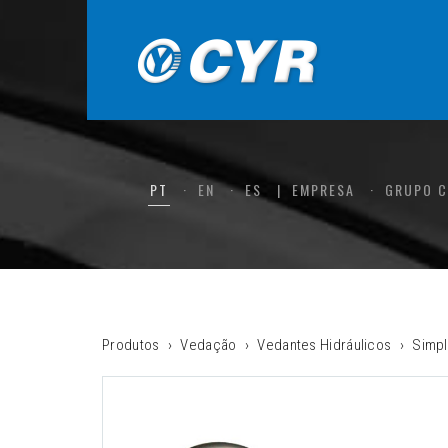
PT
EN
ES
EMPRESA
GRUPO 
Produtos
Vedação
Vedantes Hidráulicos
Simpl