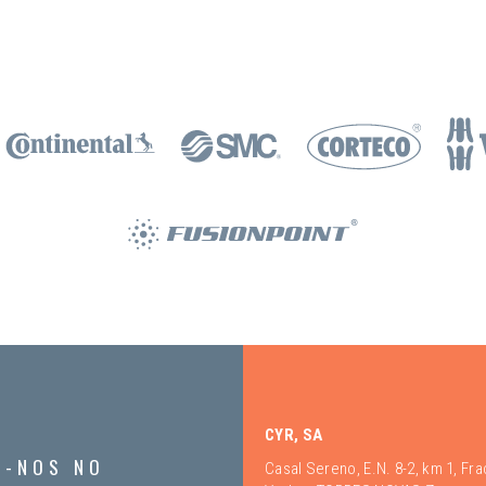
CYR, SA
A-NOS NO
Casal Sereno, E.N. 8-2, km 1, Fr