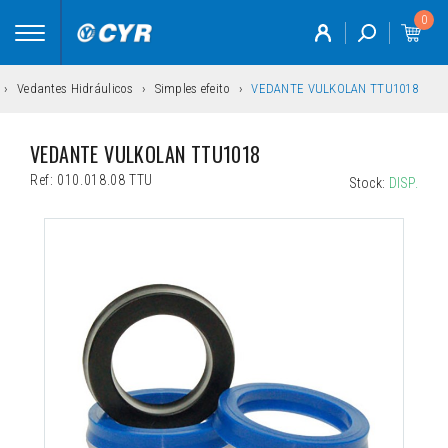
0
Toggle
navigation
Vedantes Hidráulicos
Simples efeito
VEDANTE VULKOLAN TTU1018
VEDANTE VULKOLAN TTU1018
Ref:
010.018.08 TTU
Stock:
DISP.