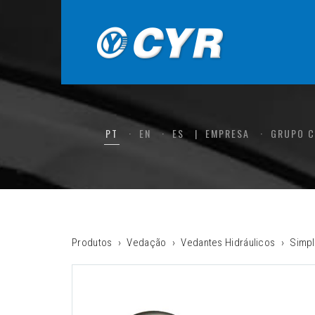
PT
EN
ES
EMPRESA
GRUPO 
Produtos
Vedação
Vedantes Hidráulicos
Simpl