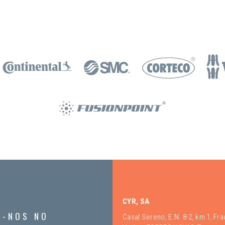
CYR, SA
A-NOS NO
Casal Sereno, E.N. 8-2, km 1, Fr