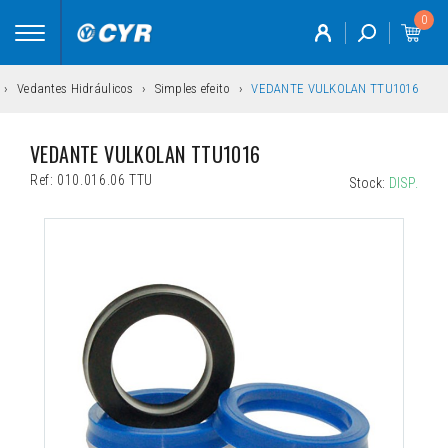
0
Toggle
navigation
Vedantes Hidráulicos
Simples efeito
VEDANTE VULKOLAN TTU1016
VEDANTE VULKOLAN TTU1016
Ref:
010.016.06 TTU
Stock:
DISP.