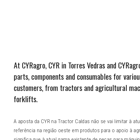
At CYRagro, CYR in Torres Vedras and CYRagro 
parts, components and consumables for various
customers, from tractors and agricultural mac
forklifts.
A aposta da CYR na Tractor Caldas não se vai limitar à at
referência na região oeste em produtos para o apoio à agri
significa que à atual gama existente de peças para máquin