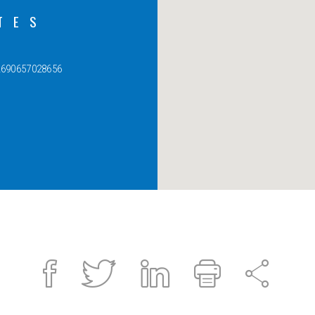
TES
2690657028656
Facebook
Twitter
Linked
Print
Sha
in