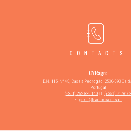
CONTACTS
CYRagro
E.N. 115, Nº 48, Casais Pedrogão, 2500-093 Cald
Portugal
T.
(+351) 262 839 140
| T.
(+351) 917816
E.
geral@tractorcaldas.pt