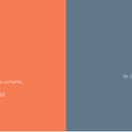
De 2a
as da Rainha,
829