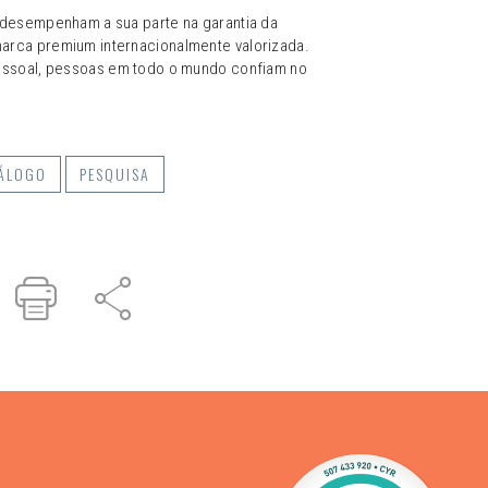
 desempenham a sua parte na garantia da
rca premium internacionalmente valorizada.
essoal, pessoas em todo o mundo confiam no
ÁLOGO
PESQUISA
r
inked
Imprimir
Partilhar
n