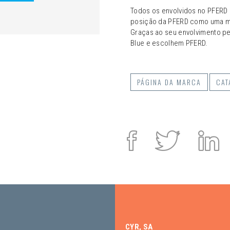
Todos os envolvidos no PFERD
posição da PFERD como uma ma
Graças ao seu envolvimento p
Blue e escolhem PFERD.
PÁGINA DA MARCA
CAT
Facebook
Twitte
L
i
CYR, SA