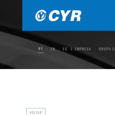
PT
EN
ES
EMPRESA
GRUPO 
VOLTAR