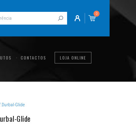
0
UTOS
CONTACTOS
LOJA ONLINE
.Durbal-Glide
rbal-Glide