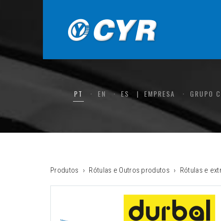
PT
EN
ES
EMPRESA
GRUPO 
Produtos
Rótulas e Outros produtos
Rótulas e ex