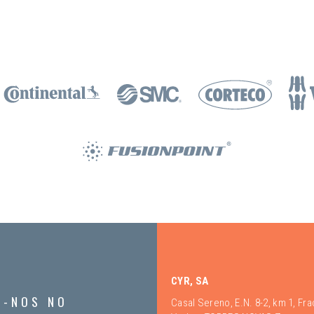
CYR, SA
A-NOS NO
Casal Sereno, E.N. 8-2, km 1, Fr