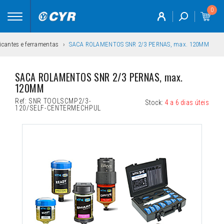
0
Toggle
navigation
icantes e ferramentas
SACA ROLAMENTOS SNR 2/3 PERNAS, max. 120MM
SACA ROLAMENTOS SNR 2/3 PERNAS, max. 
120MM
Ref:
SNR TOOLSCMP2/3-
Stock:
4 a 6 dias úteis
120/SELF-CENTERMECHPUL