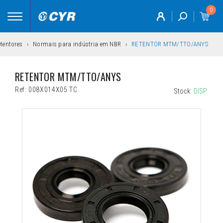
0
Toggle
navigation
tentores
Normais para indústria em NBR
RETENTOR MTM/TTO/ANYS
RETENTOR MTM/TTO/ANYS
Ref:
008X014X05 TC
Stock:
DISP.