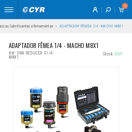
0
Toggle
navigation
ssas lubrificantes e ferramentas
ADAPTADOR FÊMEA 1/4 - MACHO M8X1
ADAPTADOR FÊMEA 1/4 - MACHO M8X1
Ref:
SNR REDUCER G1/4-
Stock:
DISP.
M8X1