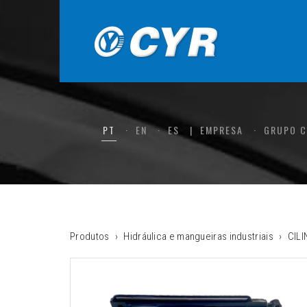
PT
EN
ES
EMPRESA
GRUPO 
Produtos
Hidráulica e mangueiras industriais
CIL