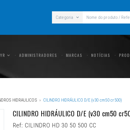
Categoria
CYR
ADMINISTRADORES
MARCAS
NOTÍCIAS
PROD
INDROS HIDRAULICOS
CILINDRO HIDRÁULICO D/E (v30 cm50 cr500)
CILINDRO HIDRÁULICO D/E (v30 cm50 cr5
Ref:
CILINDRO HD 30 50 500 CC