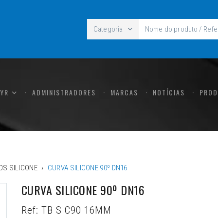
Categoria
CYR
ADMINISTRADORES
MARCAS
NOTÍCIAS
PROD
OS SILICONE
CURVA SILICONE 90º DN16
CURVA SILICONE 90º DN16
Ref:
TB S C90 16MM