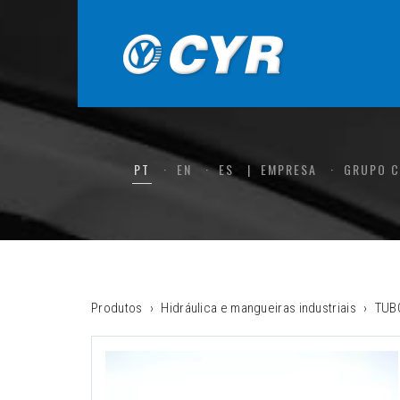
PT
EN
ES
EMPRESA
GRUPO 
Produtos
Hidráulica e mangueiras industriais
TUB