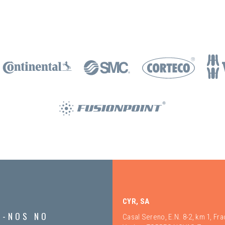
CYR, SA
A-NOS NO
Casal Sereno, E.N. 8-2, km 1, Fr