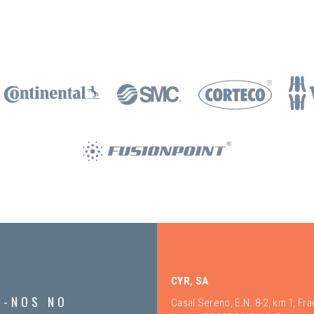
CYR, SA
A-NOS NO
Casal Sereno, E.N. 8-2, km 1, Fr