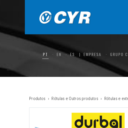
PT
EN
ES
EMPRESA
GRUPO 
Produtos
Rótulas e Outros produtos
Rótulas e ex