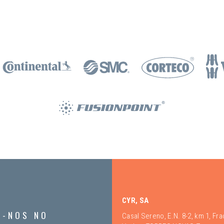
CYR, SA
A-NOS NO
Casal Sereno, E.N. 8-2, km 1, Fr