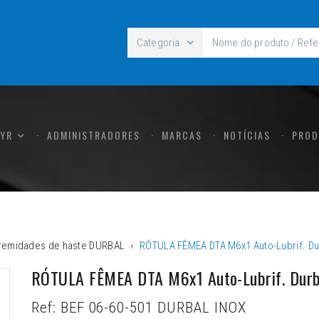
Categoria
CYR
ADMINISTRADORES
MARCAS
NOTÍCIAS
PROD
tremidades de haste DURBAL
RÓTULA FÊMEA DTA M6x1 Auto-Lubrif. Du
RÓTULA FÊMEA DTA M6x1 Auto-Lubrif. Durb
Ref:
BEF 06-60-501 DURBAL INOX