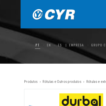
PT
EN
ES
EMPRESA
GRUPO 
Produtos
Rótulas e Outros produtos
Rótulas e ex