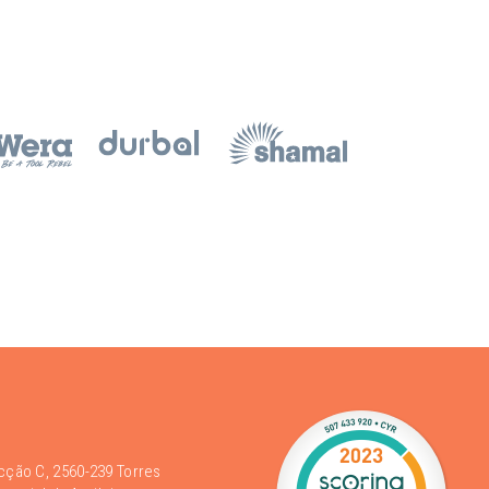
acção C, 2560-239 Torres