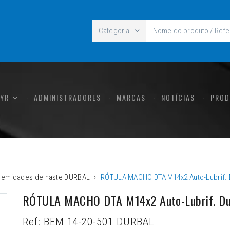
Categoria
CYR
ADMINISTRADORES
MARCAS
NOTÍCIAS
PROD
tremidades de haste DURBAL
RÓTULA MACHO DTA M14x2 Auto-Lubrif. D
RÓTULA MACHO DTA M14x2 Auto-Lubrif. Dur
Ref:
BEM 14-20-501 DURBAL