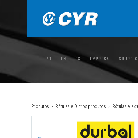
PT
EN
ES
EMPRESA
GRUPO 
Produtos
Rótulas e Outros produtos
Rótulas e ex