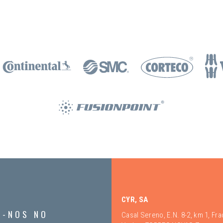
CYR, SA
A-NOS NO
Casal Sereno, E.N. 8-2, km 1, Fr