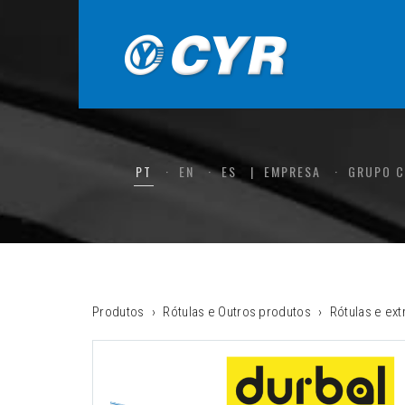
PT
EN
ES
EMPRESA
GRUPO 
Produtos
Rótulas e Outros produtos
Rótulas e ex