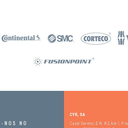
CYR, SA
A-NOS NO
Casal Sereno, E.N. 8-2, km 1, Fr