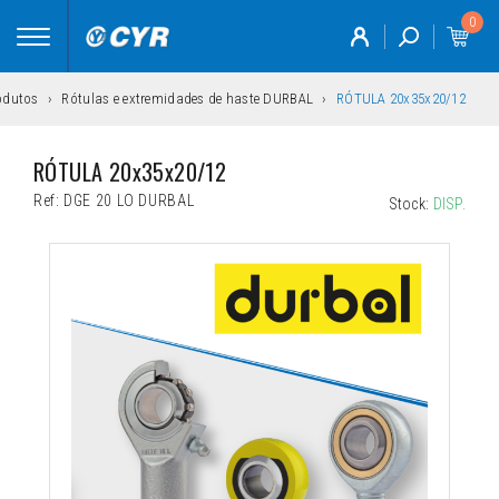
0
Toggle
navigation
odutos
Rótulas e extremidades de haste DURBAL
RÓTULA 20x35x20/12
RÓTULA 20x35x20/12
Ref:
DGE 20 LO DURBAL
Stock:
DISP.